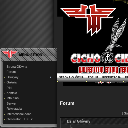
MENU STRON
Strona Główna
Forum
Drużyny
STRONA GŁÓWNA
FORUM
REKRUTACJA
D
Galeria
Pliki
Kontakt
Info Klanu
Forum
Serwer
Rekrutacja
[
No
International Zone
Generator ET KEY
Dział Główny