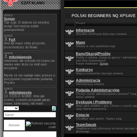
CZAT KLANU
POLSKI BEGINNERS NQ XPSAVE
Forum
Informacje
Wszelkie informacje dotyczące serwera
Mapy
Ankiety w celu wyłonienia map.
Bany/Skargi/Prośby
Prośby o unbana, skargi na graczy i administra
oraz lista zbanowanych
Forum moderator:
Szigan
Konkursy
Miejsce konkursów naszego serwera
Administracja
Administracja serwera
Podania Administracyjne
Chcesz zostać administratorem serwera? Tuta
złożyć podanie
Dyskusje i Problemy
Masz jakiś problem z grą. Chcesz o czymś nap
tutaj chętnie pomożemy.
Dotacje
Chciałbyś nam pomóc. Napisz tutaj.
TeamSpeak
Znajdziecie tutaj informacje na temat naszego 
głosowego.