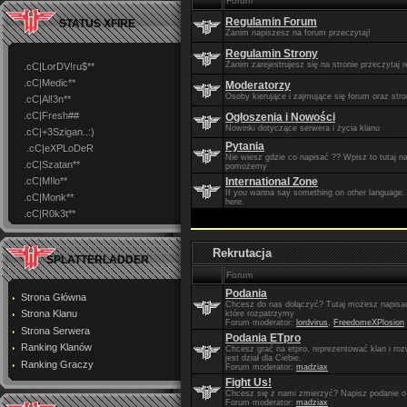
Forum
Regulamin Forum
STATUS XFIRE
Zanim napiszesz na forum przeczytaj!
Regulamin Strony
Zanim zarejestrujesz się na stronie przeczytaj 
.cC|LorDV!ru$**
.cC|Medic**
Moderatorzy
Osoby kierujące i zajmujące się forum oraz str
.cC|Al!3n**
.cC|Fresh##
Ogłoszenia i Nowości
Nowinki dotyczące serwera i życia klanu
.cC|+3Szigan..:)
Pytania
.cC|eXPLoDeR
Nie wiesz gdzie co napisać ?? Wpisz to tutaj 
.cC|Szatan**
pomożemy
.cC|M!lo**
International Zone
If you wanna say something on other language. 
.cC|Monk**
here.
.cC|R0k3t**
Rekrutacja
SPLATTERLADDER
Forum
Podania
Strona Główna
Chcesz do nas dołączyć? Tutaj możesz napisa
Strona Klanu
które rozpatrzymy
Forum moderator:
lordvirus
,
FreedomeXPlosion
Strona Serwera
Podania ETpro
Ranking Klanów
Chcesz grać na etpro, reprezentować klan i roz
jest dział dla Ciebie.
Ranking Graczy
Forum moderator:
madziax
Fight Us!
Chcesz się z nami zmierzyć? Napisz podanie 
Forum moderator:
madziax