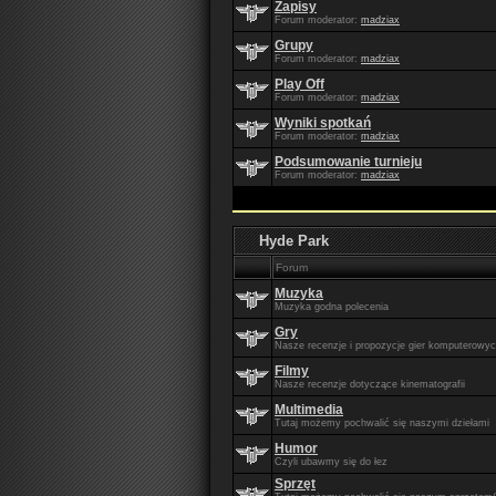
Zapisy
Forum moderator:
madziax
Grupy
Forum moderator:
madziax
Play Off
Forum moderator:
madziax
Wyniki spotkań
Forum moderator:
madziax
Podsumowanie turnieju
Forum moderator:
madziax
Hyde Park
Forum
Muzyka
Muzyka godna polecenia
Gry
Nasze recenzje i propozycje gier komputerowy
Filmy
Nasze recenzje dotyczące kinematografii
Multimedia
Tutaj możemy pochwalić się naszymi dziełami
Humor
Czyli ubawmy się do łez
Sprzęt