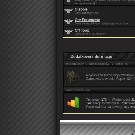
Tutaj możemy pochwalić się naszym sprzętem(n
komputerowym)
O sobie
Czyli poznajmy się
Gry Forumowe
Dział na wszelkiego rodzaju gry forumowe
Off Topic
Czyli piszcie co chcecie
Dodatkowe informacje
Odwiedzający:
0
(użytkowników -
0
, gości -
0
)
Największa liczba użykowników:
Zanotowana w dniu: Piątek, 02:44
Forum statistieken
Tematów:
173
|
Wiadomości:
11
142
zarejestrowanych uzytkown
Pozdrowienia dla nowego użytko
Co
F