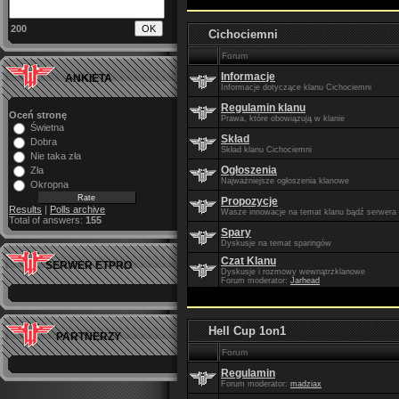
200
Cichociemni
Forum
Informacje
ANKIETA
Informacje dotyczące klanu Cichociemni
Regulamin klanu
Oceń stronę
Prawa, które obowiązują w klanie
Świetna
Skład
Dobra
Skład klanu Cichociemni
Nie taka zła
Ogłoszenia
Zła
Najważniejsze ogłoszenia klanowe
Okropna
Propozycje
Results
|
Polls archive
Wasze innowacje na temat klanu bądź serwera
Total of answers:
155
Spary
Dyskusje na temat sparingów
Czat Klanu
SERWER ETPRO
Dyskusje i rozmowy wewnątrzklanowe
Forum moderator:
Jarhead
Hell Cup 1on1
PARTNERZY
Forum
Regulamin
Forum moderator:
madziax