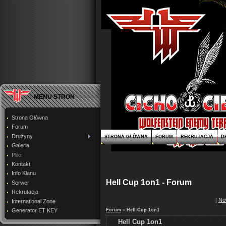
MENU STRON
Strona Główna
Forum
Drużyny
STRONA GŁÓWNA
FORUM
REKRUTACJA
D
Galeria
Pliki
Kontakt
Info Klanu
Hell Cup 1on1 - Forum
Serwer
Rekrutacja
[
No
International Zone
Generator ET KEY
Forum
»
Hell Cup 1on1
Hell Cup 1on1