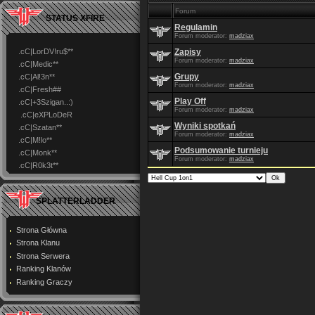
Forum
STATUS XFIRE
Regulamin
Forum moderator:
madziax
.cC|LorDV!ru$**
Zapisy
Forum moderator:
madziax
.cC|Medic**
Grupy
.cC|Al!3n**
Forum moderator:
madziax
.cC|Fresh##
Play Off
.cC|+3Szigan..:)
Forum moderator:
madziax
.cC|eXPLoDeR
Wyniki spotkań
.cC|Szatan**
Forum moderator:
madziax
.cC|M!lo**
Podsumowanie turnieju
.cC|Monk**
Forum moderator:
madziax
.cC|R0k3t**
SPLATTERLADDER
Strona Główna
Strona Klanu
Strona Serwera
Ranking Klanów
Ranking Graczy