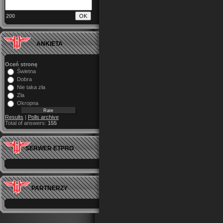
200
ANKIETA
Oceń stronę
Świetna
Dobra
Nie taka zła
Zła
Okropna
Results
|
Polls archive
Total of answers:
155
SERWER ETPRO
PARTNERZY