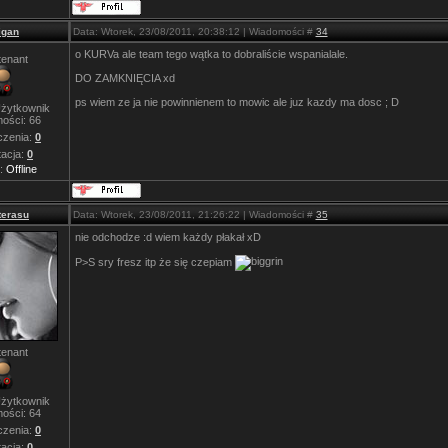
igan
Data: Wtorek, 23/08/2011, 20:38:12 | Wiadomości #
34
o KURVa ale team tego wątka to dobraliście wspanialale.
tenant
DO ZAMKNIĘCIA xd
ps wiem ze ja nie powinnienem to mowic ale juz kazdy ma dosc ; D
żytkownik
ości:
66
zenia:
0
acja:
0
s:
Offline
erasu
Data: Wtorek, 23/08/2011, 21:26:22 | Wiadomości #
35
nie odchodze :d wiem każdy płakał xD
P>S sry fresz itp że się czepiam
tenant
żytkownik
ości:
64
zenia:
0
acja:
0