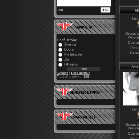
200
Sz
Lieu
ANKIETA
Grupa: U
Wiadom
Oceń stronę
Odznac
Świetna
Reput
Dobra
Statu
Nie taka zła
Zła
Okropna
Amat
Results
|
Polls archive
Total of answers:
155
SERWER ETPRO
Lieu
PARTNERZY
Grupa: U
Wiadom
Odznac
Reput