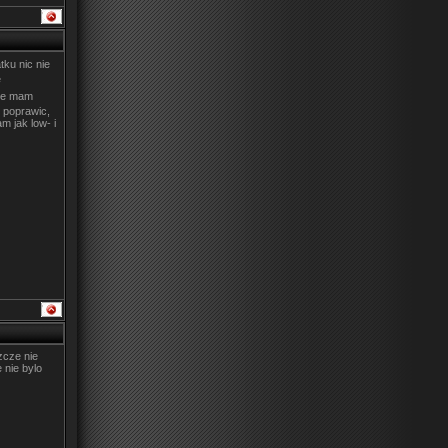
ku nic nie
ie mam
 poprawic,
m jak low- i
zcze nie
nie bylo