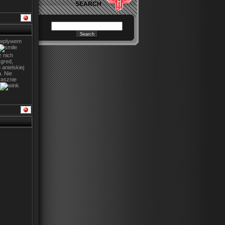
SEARCH
 wplywem
 nich
gred,
anielskiej
. Nie
rasznie