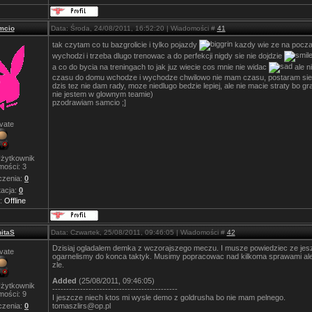
mcio
Data: Środa, 24/08/2011, 16:52:20 | Wiadomości #
41
tak czytam co tu bazgrolicie i tylko pojazdy
kazdy wie ze na poczat
wychodzi i trzeba dlugo trenowac a do perfekcji nigdy sie nie dojdzie
a co do bycia na treningach to jak juz wiecie cos mnie nie widac
ale n
czasu do domu wchodze i wychodze chwilowo nie mam czasu, postaram sie
dzis tez nie dam rady, moze niedlugo bedzie lepiej, ale nie macie straty bo gra
nie jestem w glownym teamie)
pzodrawiam samcio ;]
ivate
żytkownik
mości:
3
zenia:
0
acja:
0
s:
Offline
itaS
Data: Czwartek, 25/08/2011, 09:46:05 | Wiadomości #
42
Dzisiaj ogladalem demka z wczorajszego meczu. I musze powiedziec ze jes
ivate
ogarnelismy do konca taktyk. Musimy popracowac nad kilkoma sprawami ale 
zle.
Added
(25/08/2011, 09:46:05)
żytkownik
---------------------------------------------
mości:
9
I jeszcze niech ktos mi wysle demo z goldrusha bo nie mam pelnego.
tomaszlirs@op.pl
zenia:
0