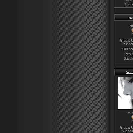
Statu
Van
Pr
Grupa: U
Wiado
Odznac
Reput
Statu
Amat
Lieu
Grupa: U
Wiadom