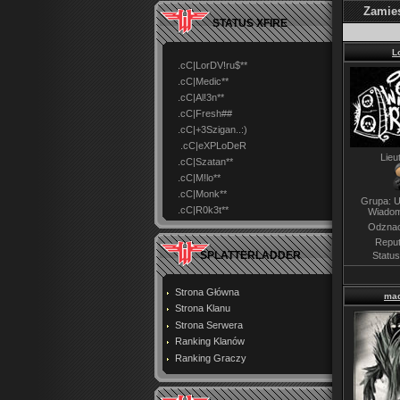
Zamie
STATUS XFIRE
L
.cC|LorDV!ru$**
.cC|Medic**
.cC|Al!3n**
.cC|Fresh##
.cC|+3Szigan..:)
.cC|eXPLoDeR
Lieu
.cC|Szatan**
.cC|M!lo**
.cC|Monk**
Grupa: U
.cC|R0k3t**
Wiadom
Odznac
Reput
SPLATTERLADDER
Statu
Strona Główna
mad
Strona Klanu
Strona Serwera
Ranking Klanów
Ranking Graczy