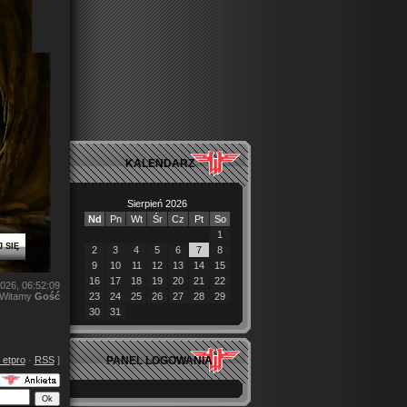
KALENDARZ
Sierpień 2026
Nd
Pn
Wt
Śr
Cz
Pt
So
1
 SIĘ
2
3
4
5
6
7
8
9
10
11
12
13
14
15
16
17
18
19
20
21
22
2026, 06:52:09
Witamy
Gość
23
24
25
26
27
28
29
30
31
PANEL LOGOWANIA
 etpro
·
RSS
]