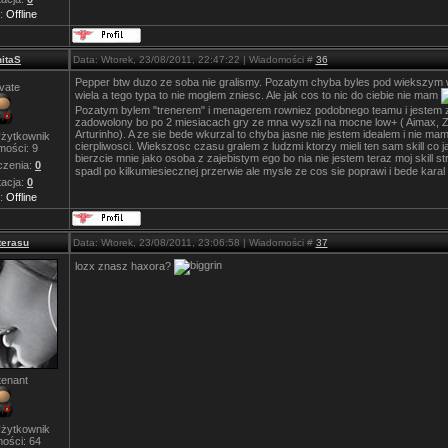
s:
Offline
itaS
Data: Wtorek, 23/08/2011, 22:47:22 | Wiadomości #
36
Pepper btw duzo ze soba nie gralismy. Pozatym chyba byles pod wiekszym
ivate
wiela a tego typa to nie moglem zniesc. Ale jak cos to nic do ciebie nie mam
Pozatym bylem "trenerem" i menagerem rowniez podobnego teamu i jestem z
zadowolony bo po 2 miesiacach gry ze mna wyszli na mocne low+ ( Aimax, Z
Arturinho). A ze sie bede wkurzal to chyba jasne nie jestem idealem i nie mam 
żytkownik
cierpliwosci. Wiekszosc czasu gralem z ludzmi ktorzy mieli ten sam skill co ja
mości:
9
bierzcie mnie jako osoba z zajebistym ego bo nia nie jestem teraz moj skill st
zenia:
0
spadl po kilkumiesiecznej przerwie ale mysle ze cos sie poprawi i bede karal
acja:
0
s:
Offline
erasu
Data: Wtorek, 23/08/2011, 23:06:58 | Wiadomości #
37
lozx znasz haxora?
tenant
żytkownik
ości:
64