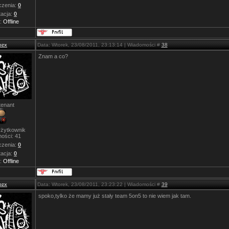
zenia:
0
acja:
0
s:
Offline
ozx
Data: Wtorek, 23/08/2011, 23:13:14 | Wiadomości #
38
Znam a co?
tenant
żytkownik
ości:
41
zenia:
0
acja:
0
s:
Offline
ozx
Data: Wtorek, 23/08/2011, 23:23:22 | Wiadomości #
39
spoko,tylko że mamy już stały team 5on5 to nie wiem jak tam.