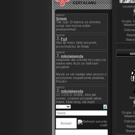
CZAT KLANU
Lieutena
Grupa: U
Wiadom
Odznac
Reput
Statu
pap
Ser
Grupa: U
Wiadom
Odznac
Reput
Statu