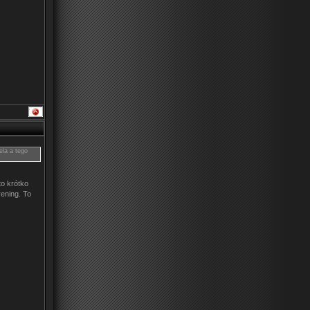
la a tego
to krótko
rening. To