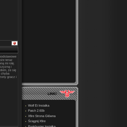
a podstawowe
oże teraz
ną mi rolę.
czyzną i
tkim, że się
ą chyba
zony gracz i
LINKI
Wolf Et Instalka
Patch 2.60b
Xfire Strona Główna
Ściągnij Xfire
Punkbuster Instalka