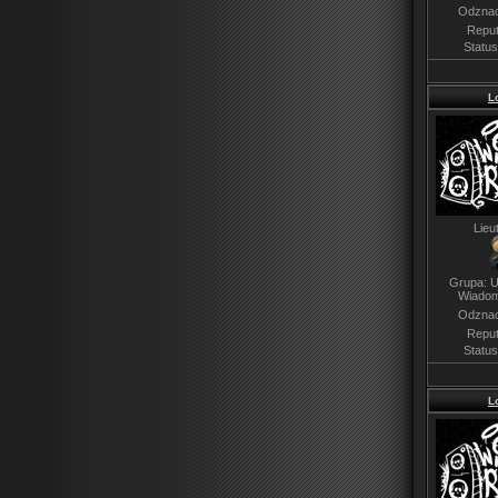
Odznac
Reput
Statu
L
Lieu
Grupa: U
Wiadom
Odznac
Reput
Statu
L