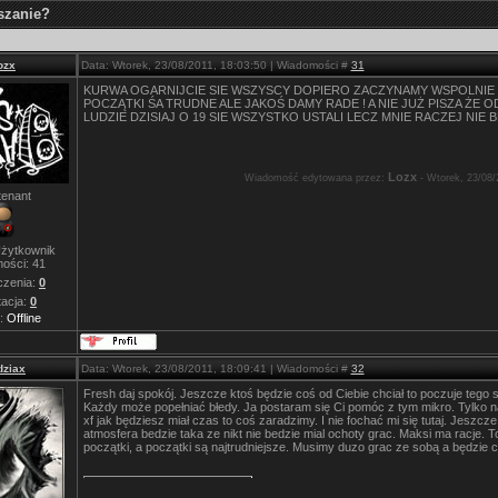
szanie?
ozx
Data: Wtorek, 23/08/2011, 18:03:50 | Wiadomości #
31
KURWA OGARNIJCIE SIE WSZYSCY DOPIERO ZACZYNAMY WSPOLNIE
POCZĄTKI ŚA TRUDNE ALE JAKOŚ DAMY RADE ! A NIE JUŻ PISZA ŻE 
LUDZIE DZISIAJ O 19 SIE WSZYSTKO USTALI LECZ MNIE RACZEJ NIE B
Lozx
Wiadomość edytowana przez:
-
Wtorek, 23/08/
tenant
żytkownik
ości:
41
zenia:
0
acja:
0
s:
Offline
ziax
Data: Wtorek, 23/08/2011, 18:09:41 | Wiadomości #
32
Fresh daj spokój. Jeszcze ktoś będzie coś od Ciebie chciał to poczuje tego s
Każdy może popełniać błedy. Ja postaram się Ci pomóc z tym mikro. Tylko n
xf jak będziesz miał czas to coś zaradzimy. I nie fochać mi się tutaj. Jeszcze
atmosfera bedzie taka ze nikt nie bedzie mial ochoty grac. Maksi ma racje. T
początki, a początki są najtrudniejsze. Musimy duzo grac ze sobą a będzie co