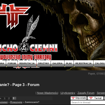
WNA
FORUM
REKRUTACJA
DRUŻYNY
GALERIA
PLIKI
REJESTRACJA
ZALOGUJ
Piątek, 07/08/
nie? - Page 3 - Forum
[
Nowe Wiadomości
·
Użytkownicy
·
Zasady Forum
·
Serwer
3
«
1
2
ociemni
»
Propozycje
»
Zamieszanie?