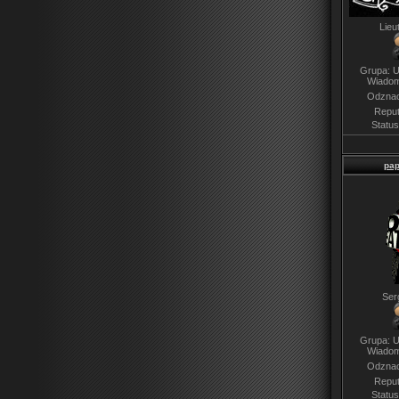
Lieu
Grupa: U
Wiadom
Odznac
Reput
Statu
pap
Ser
Grupa: U
Wiadom
Odznac
Reput
Statu