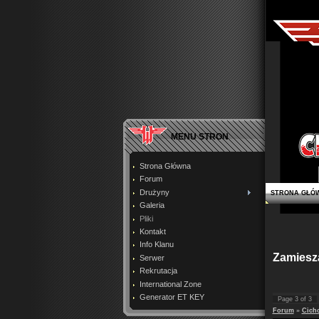
MENU STRON
Strona Główna
Forum
Drużyny
STRONA GŁÓ
Galeria
Pliki
Kontakt
Info Klanu
Zamiesza
Serwer
Rekrutacja
International Zone
Generator ET KEY
Page
3
of
3
Forum
»
Cich