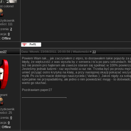
nt colonel
żytkownik
ości:
111
zenia:
2
acja:
0
s:
Offline
er27
Data: Wtorek, 23/08/2011, 20:00:56 | Wiadomości #
33
Powiem Wam tak... jak zaczynałem z etpro, to dostawałem takie pojazdy z
błędy, że większość z was wyszła by z serwera i ts'a po paru sekundach. M
też nie jestem pro hajteram ale zawsze staram się spełniać w 100% powierzo
Jesteśmy jednak ludzmi - raz wychodzi a raz nie. Trzeba być po prostu męż
umieć przyjąć ostro krytykę na klatę, a przy następnej okazji pokazać wszys
mylili. Po za tym macie dobrego nauczyciela ( Vanitas ). Jakoś nigdy za sob
specjalnie nie przepadaliśmy, ale jedno o nim powiedzieć mogę - to doświadc
warto go słuchać.
Pozdrawiam paper27
geant
żytkownik
ości:
25
zenia:
0
acja:
0
s:
Offline