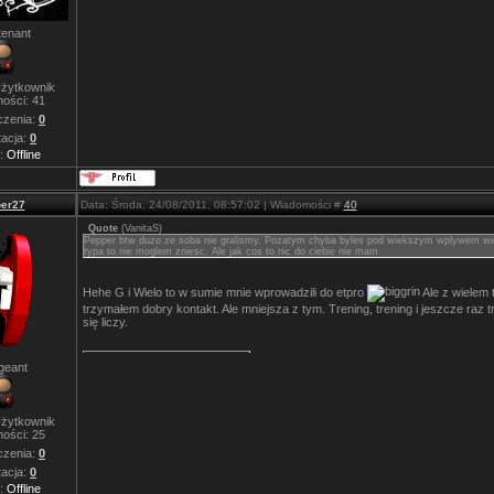
tenant
żytkownik
ości:
41
zenia:
0
acja:
0
s:
Offline
er27
Data: Środa, 24/08/2011, 08:57:02 | Wiadomości #
40
Quote
(
VanitaS
)
Pepper btw duzo ze soba nie gralismy. Pozatym chyba byles pod wiekszym wplywem wie
typa to nie moglem zniesc. Ale jak cos to nic do ciebie nie mam
Hehe G i Wielo to w sumie mnie wprowadzili do etpro
Ale z wielem 
trzymałem dobry kontakt. Ale mniejsza z tym. Trening, trening i jeszcze raz t
się liczy.
geant
żytkownik
ości:
25
zenia:
0
acja:
0
s:
Offline