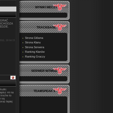
WYNIKI MECZY
 GRAĆ
ODCHODZA
EDZIE.
TRACKBASE
Strona Główna
2011, 18:04:15
Strona Klanu
Strona Serwera
Ranking Klanów
Ranking Graczy
SERWER NITMOD
kutki.
TEAMSPEAK 3
apisz mi na
 troche to
o są
raz lepiej