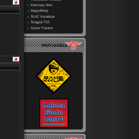
Kolorowy Nick
Mapy/Mody
SLAC Instalacja
Ściągnij TS3
Game Tracker
PRZYJACIELE