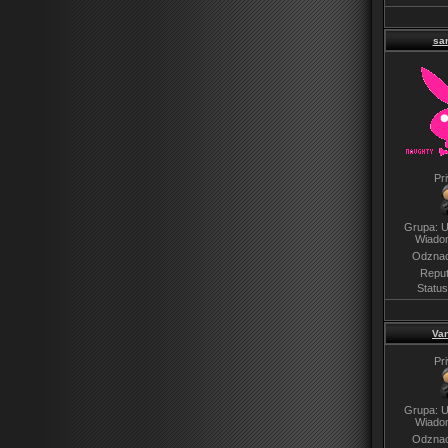
sa
Pr
Grupa: U
Wiado
Odznac
Reput
Statu
Van
Pr
Grupa: U
Wiado
Odznac