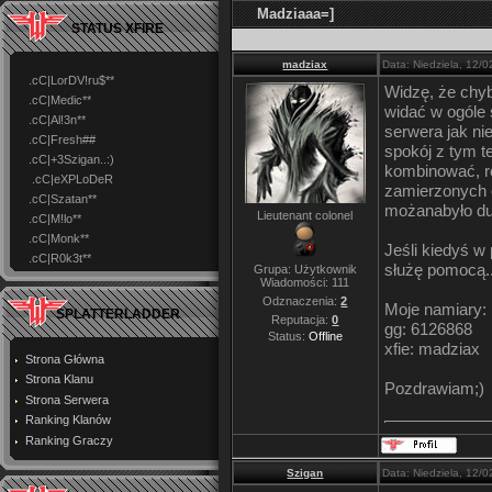
Madziaaa=]
STATUS XFIRE
madziax
Data: Niedziela, 12/
.cC|LorDV!ru$**
Widzę, że chyb
.cC|Medic**
widać w ogóle s
.cC|Al!3n**
serwera jak nie
.cC|Fresh##
spokój z tym t
.cC|+3Szigan..:)
kombinować, r
.cC|eXPLoDeR
zamierzonych ef
.cC|Szatan**
możanabyło du
Lieutenant colonel
.cC|M!lo**
.cC|Monk**
Jeśli kiedyś w 
.cC|R0k3t**
służę pomocą..
Grupa: Użytkownik
Wiadomości:
111
Odznaczenia:
2
Moje namiary:
SPLATTERLADDER
Reputacja:
0
gg: 6126868
Status:
Offline
xfie: madziax
Strona Główna
Strona Klanu
Pozdrawiam;)
Strona Serwera
Ranking Klanów
Ranking Graczy
Szigan
Data: Niedziela, 12/