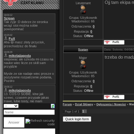
Ojj tam ekipa m
CZAT KLANU
Lieutenant
Grupa: Użytkownik
Wiadomości:
66
Odznaczenia:
0
Reputacja:
0
Status:
Offline
Szatan
Data: Sobota, 04/08
trzeba do madz
Major
Grupa: Użytkownik
Wiadomości:
85
Odznaczenia:
0
Reputacja:
0
Status:
Offline
Forum
»
Dział Główny
»
Ogłoszenia i Nowości
»
Mad
1
Page
1
of
1