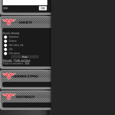
200
ANKIETA
Oceń stronę
Świetna
Dobra
Nie taka zła
Zła
Okropna
Results
|
Polls archive
Total of answers:
155
SERWER ETPRO
PARTNERZY