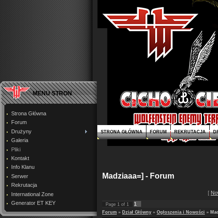
MENU STRON
Strona Główna
Forum
Drużyny
STRONA GŁÓWNA
FORUM
REKRUTACJA
D
Galeria
Pliki
Kontakt
Info Klanu
Madziaaa=] - Forum
Serwer
Rekrutacja
[
No
International Zone
Generator ET KEY
1
Page
1
of
1
Forum
»
Dział Główny
»
Ogłoszenia i Nowości
»
Mad