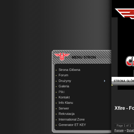
MENU STRON
Strona Główna
Forum
Drużyny
STRONA GŁÓ
Galeria
Pliki
Kontakt
Info Klanu
Xfire - 
Serwer
Rekrutacja
International Zone
Generator ET KEY
Page
1
of
1
Forum
»
Dzia