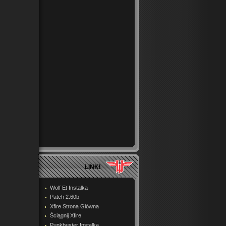
LINKI
Wolf Et Instalka
Patch 2.60b
Xfire Strona Główna
Ściągnij Xfire
Punkbuster Instalka