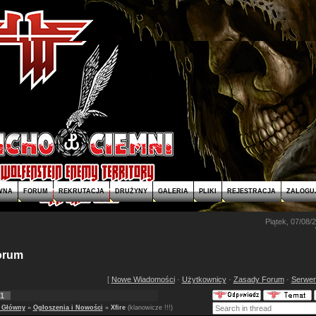
WNA
FORUM
REKRUTACJA
DRUŻYNY
GALERIA
PLIKI
REJESTRACJA
ZALOGUJ
Piątek, 07/08/
Forum
[
Nowe Wiadomości
·
Użytkownicy
·
Zasady Forum
·
Serwer
1
ł Główny
»
Ogłoszenia i Nowości
»
Xfire
(klanowicze !!!)