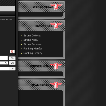
WYNIKI MECZY
nia się nic
TRACKBASE
Strona Główna
Strona Klanu
Strona Serwera
Ranking Klanów
Ranking Graczy
SERWER NITMOD
TEAMSPEAK 3