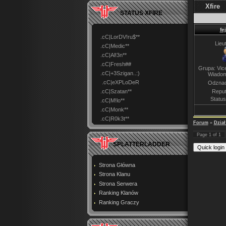
Xfire
STATUS XFIRE
fe
.cC|LorDV!ru$**
Lieu
.cC|Medic**
.cC|Al!3n**
.cC|Fresh##
Grupa: Vice
.cC|+3Szigan..:)
Wiadom
.cC|eXPLoDeR
Odznac
.cC|Szatan**
Reput
Statu
.cC|M!lo**
.cC|Monk**
.cC|R0k3t**
Forum
»
Dzia
Page
1
of
1
SPLATTERLADDER
Strona Główna
Strona Klanu
Strona Serwera
Ranking Klanów
Ranking Graczy