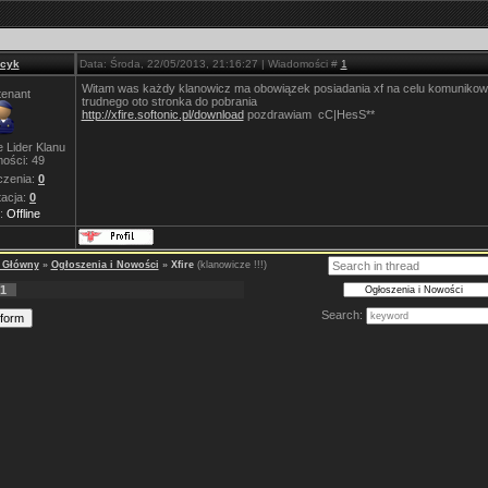
jcyk
Data: Środa, 22/05/2013, 21:16:27 | Wiadomości #
1
Witam was każdy klanowicz ma obowiązek posiadania xf na celu komunikowa
tenant
trudnego oto stronka do pobrania
http://xfire.softonic.pl/download
pozdrawiam cC|HesS**
 Lider Klanu
ości:
49
zenia:
0
acja:
0
s:
Offline
ł Główny
»
Ogłoszenia i Nowości
»
Xfire
(klanowicze !!!)
1
Search: